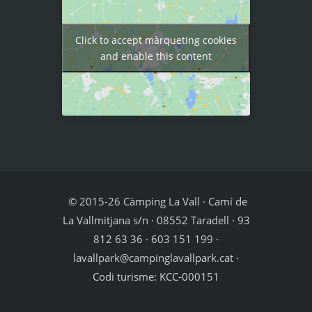
Click to accept màrqueting cookies
and enable this content
© 2015-26 Càmping La Vall · Camí de
La Vallmitjana s/n · 08552 Taradell · 93
812 63 36 · 603 151 199 ·
lavallpark@campinglavallpark.cat ·
Codi turisme: KCC-000151