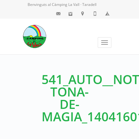
Benvinguts al Càmping La Vall · Taradell
Toggle
navigation
541_AUTO__NOT
TONA-
DE-
MAGIA_140416