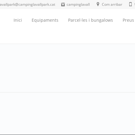
lavallpark@campinglavallpark.cat
campinglavall
Com arribar
Inici
Equipaments
Parcel·les i bungalows
Preus