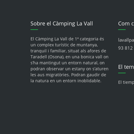
Sobre el Càmping La Vall
Com c
El Càmping La Vall de 1ª categoria és
lavallp
un complex turístic de muntanya,
93 812 
tranquil i familiar, situat als afores de
Taradell (Osona), en una bonica vall on
s’ha mantingut un entorn natural, on
El te
podran observar un estany on s’aturen
les aus migratòries. Podran gaudir de
la natura en un entorn inoblidable.
El tiem