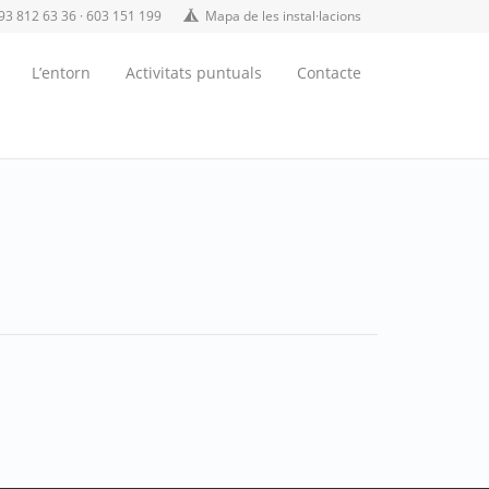
93 812 63 36 · 603 151 199
Mapa de les instal·lacions
L’entorn
Activitats puntuals
Contacte