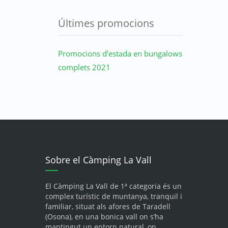
Últimes promocions
Promocions d'estada en bungalows
complets 2021
Sobre el Càmping La Vall
El Càmping La Vall de 1ª categoria és un
complex turístic de muntanya, tranquil i
familiar, situat als afores de Taradell
(Osona), en una bonica vall on s’ha
mantingut un entorn natural, on