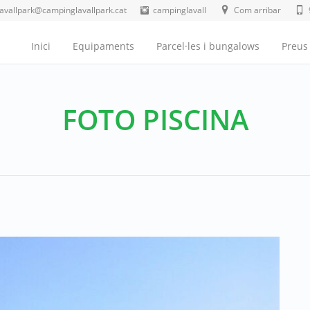
lavallpark@campinglavallpark.cat
campinglavall
Com arribar
Inici
Equipaments
Parcel·les i bungalows
Preus
FOTO PISCINA