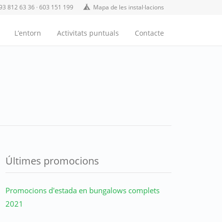
93 812 63 36 · 603 151 199
Mapa de les instal·lacions
L’entorn
Activitats puntuals
Contacte
Últimes promocions
Promocions d'estada en bungalows complets
2021