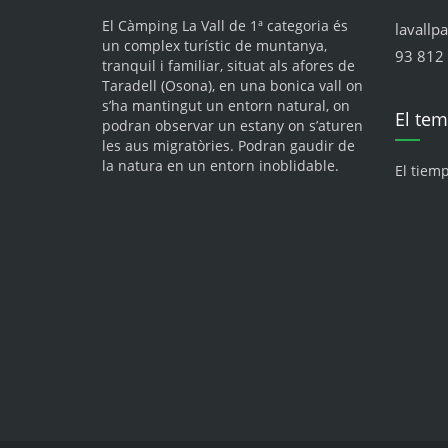
El Càmping La Vall de 1ª categoria és
lavallp
un complex turístic de muntanya,
93 812 
tranquil i familiar, situat als afores de
Taradell (Osona), en una bonica vall on
s’ha mantingut un entorn natural, on
El te
podran observar un estany on s’aturen
les aus migratòries. Podran gaudir de
la natura en un entorn inoblidable.
El tiem