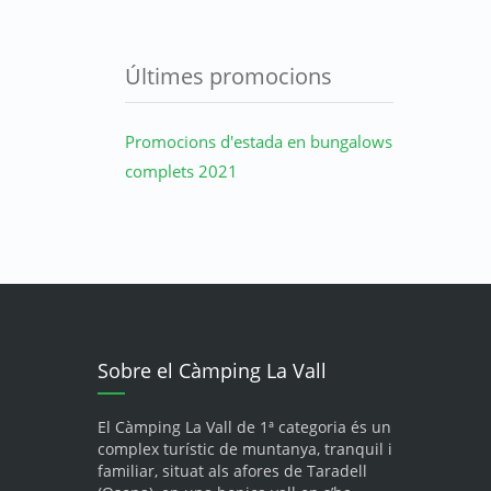
Últimes promocions
Promocions d'estada en bungalows
complets 2021
Sobre el Càmping La Vall
El Càmping La Vall de 1ª categoria és un
complex turístic de muntanya, tranquil i
familiar, situat als afores de Taradell