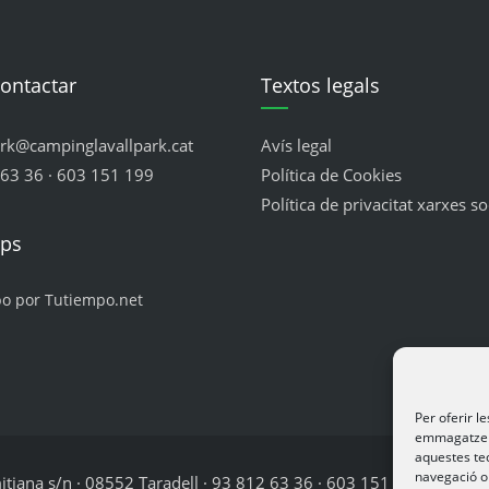
ontactar
Textos legals
ark@campinglavallpark.cat
Avís legal
63 36 · 603 151 199
Política de Cookies
Política de privacitat xarxes so
mps
po por Tutiempo.net
Per oferir l
emmagatzema
aquestes te
navegació o 
jana s/n · 08552 Taradell · 93 812 63 36 · 603 151 199 · lavallp