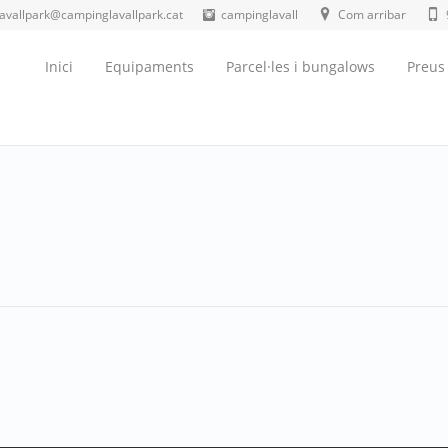
lavallpark@campinglavallpark.cat
campinglavall
Com arribar
Inici
Equipaments
Parcel·les i bungalows
Preus