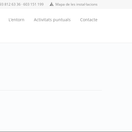
93 812 63 36 · 603 151 199
Mapa de les instal·lacions
L’entorn
Activitats puntuals
Contacte