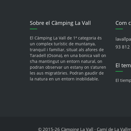
Sobre el Càmping La Vall
Com c
El Càmping La Vall de 1ª categoria és
lavallp
un complex turístic de muntanya,
93 812 
tranquil i familiar, situat als afores de
Taradell (Osona), en una bonica vall on
s’ha mantingut un entorn natural, on
El te
podran observar un estany on s’aturen
les aus migratòries. Podran gaudir de
la natura en un entorn inoblidable.
El tiem
© 2015-26 Càmping La Vall · Camí de La Vallmit