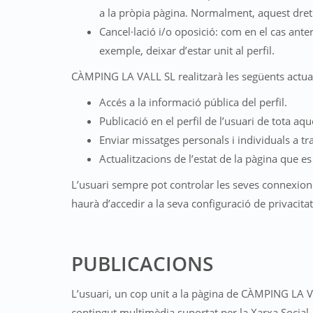
a la pròpia pàgina. Normalment, aquest dret 
Cancel·lació i/o oposició: com en el cas ant
exemple, deixar d’estar unit al perfil.
CÀMPING LA VALL SL realitzarà les següents actua
Accés a la informació pública del perfil.
Publicació en el perfil de l’usuari de tota 
Enviar missatges personals i individuals a tra
Actualitzacions de l’estat de la pàgina que es 
L’usuari sempre pot controlar les seves connexions
haurà d’accedir a la seva configuració de privacitat
PUBLICACIONS
L’usuari, un cop unit a la pàgina de CÀMPING LA VA
contingut multimèdia suportat per la Xarxa Social. L’