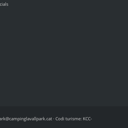
cials
ark@campinglavallpark.cat · Codi turisme: KCC-