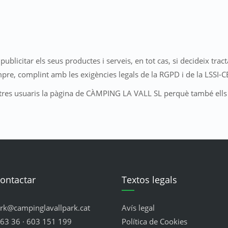
blicitar els seus productes i serveis, en tot cas, si decideix tract
pre, complint amb les exigències legals de la RGPD i de la LSSI-C
altres usuaris la pàgina de CÀMPING LA VALL SL perquè també ells
ontactar
Textos legals
ark@campinglavallpark.cat
Avís legal
63 36 · 603 151 199
Política de Cookies