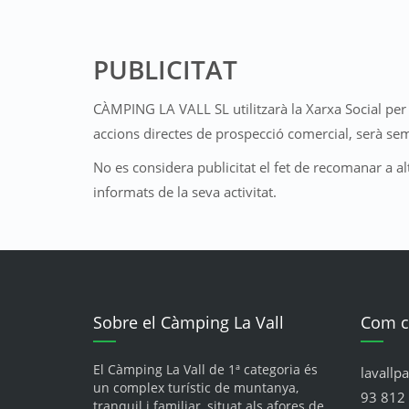
PUBLICITAT
CÀMPING LA VALL SL utilitzarà la Xarxa Social per pu
accions directes de prospecció comercial, serà sem
No es considera publicitat el fet de recomanar a 
informats de la seva activitat.
Sobre el Càmping La Vall
Com c
El Càmping La Vall de 1ª categoria és
lavallp
un complex turístic de muntanya,
93 812 
tranquil i familiar, situat als afores de