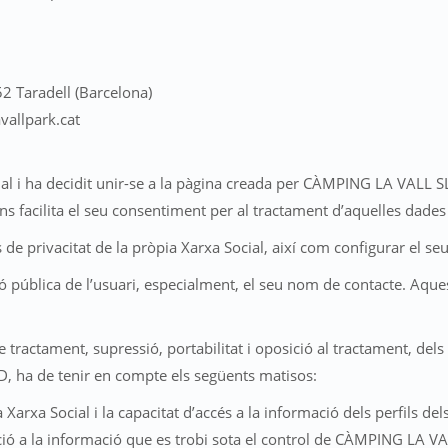
2 Taradell (Barcelona)
allpark.cat
cial i ha decidit unir-se a la pàgina creada per CÀMPING LA VALL S
 ens facilita el seu consentiment per al tractament d’aquelles dades
de privacitat de la pròpia Xarxa Social, així com configurar el seu p
 pública de l’usuari, especialment, el seu nom de contacte. Aques
ó de tractament, supressió, portabilitat i oposició al tractament, de
 ha de tenir en compte els següents matisos:
a Xarxa Social i la capacitat d’accés a la informació dels perfils del
ació a la informació que es trobi sota el control de CÀMPING LA V