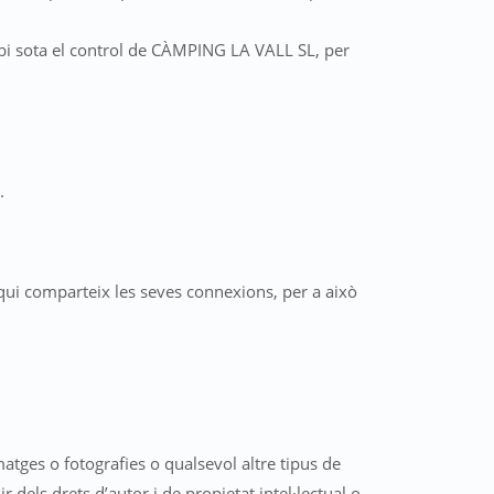
robi sota el control de CÀMPING LA VALL SL, per
.
 qui comparteix les seves connexions, per a això
tges o fotografies o qualsevol altre tipus de
r dels drets d’autor i de propietat intel·lectual o