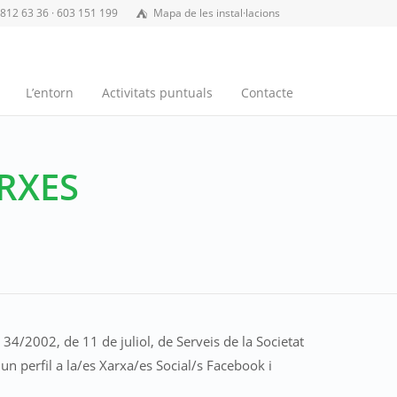
 812 63 36 · 603 151 199
Mapa de les instal·lacions
L’entorn
Activitats puntuals
Contacte
ARXES
34/2002, de 11 de juliol, de Serveis de la Societat
n perfil a la/es Xarxa/es Social/s Facebook i