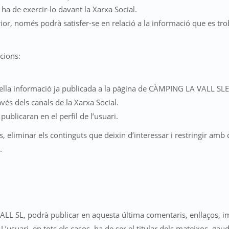
ha de exercir-lo davant la Xarxa Social.
erior, només podrà satisfer-se en relació a la informació que es t
cions:
aquella informació ja publicada a la pàgina de CÀMPING LA VALL SLE
vés dels canals de la Xarxa Social.
publicaran en el perfil de l’usuari.
, eliminar els continguts que deixin d’interessar i restringir amb
.
LL SL, podrà publicar en aquesta última comentaris, enllaços, ima
usuari, en tots els casos, ha de ser el titular dels mateixos, gaudi