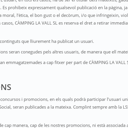
Es prohibeix expressament qualsevol publicació en la pàgina, ja si
oral, l’ètica, el bon gust o el decòrum, i/o que infringeixin, violi
ests casos, CÀMPING LA VALL SL es reserva el dret a retirar immedia
ontinguts que lliurement ha publicat un usuari.
ions seran conegudes pels altres usuaris, de manera que ell mateix
eran emmagatzemades a cap fitxer per part de CÀMPING LA VALL SL
ONS
oncursos i promocions, en els quals podrà participar l’usuari unit
a Social, seran publicades a la mateixa. Complint sempre amb la LS
 de cap manera, cap de les nostres promocions, ni està associada a