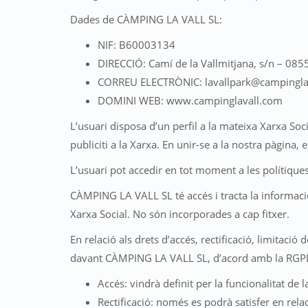
Dades de CÀMPING LA VALL SL:
NIF: B60003134
DIRECCIÓ: Camí de la Vallmitjana, s/n – 0855
CORREU ELECTRÒNIC: lavallpark@campinglav
DOMINI WEB: www.campinglavall.com
L’usuari disposa d’un perfil a la mateixa Xarxa So
publiciti a la Xarxa. En unir-se a la nostra pàgina,
L’usuari pot accedir en tot moment a les polítiques 
CÀMPING LA VALL SL té accés i tracta la informació
Xarxa Social. No són incorporades a cap fitxer.
En relació als drets d’accés, rectificació, limitaci
davant CÀMPING LA VALL SL, d’acord amb la RGPD,
Accés: vindrà definit per la funcionalitat de l
Rectificació: només es podrà satisfer en rel