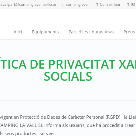
lavallpark@campinglavallpark.cat
campinglavall
Com arribar
93
Inici
Equipaments
Parcel·les i bungalows
Preus
TICA DE PRIVACITAT X
SOCIALS
igent en Protecció de Dades de Caràcter Personal (RGPD) i la Llei 
 CÀMPING LA VALL SL informa als usuaris, que ha procedit a crear u
els seus productes i serveis.