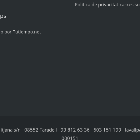
Política de privacitat xarxes so
mps
po por Tutiempo.net
jana s/n · 08552 Taradell · 93 812 63 36 · 603 151 199 · lavallp
000151