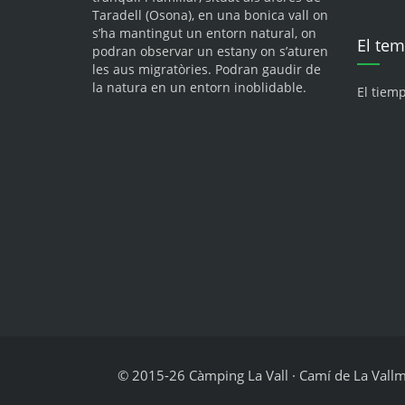
Taradell (Osona), en una bonica vall on
s’ha mantingut un entorn natural, on
El te
podran observar un estany on s’aturen
les aus migratòries. Podran gaudir de
la natura en un entorn inoblidable.
El tiem
© 2015-26 Càmping La Vall · Camí de La Vallmit