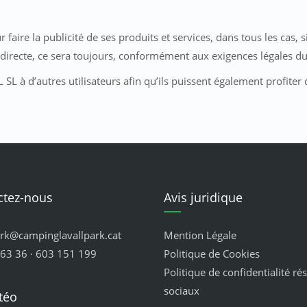
faire la publicité de ses produits et services, dans tous les cas,
directe, ce sera toujours, conformément aux exigences légales d
 à d’autres utilisateurs afin qu’ils puissent également profiter 
ctez-nous
Avis juridique
ark@campinglavallpark.cat
Mention Légale
63 36 · 603 151 199
Politique de Cookies
Politique de confidentialité ré
sociaux
téo