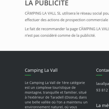
LA PUBLICITÉ
CÀMPING LA VALL SL utilisera le réseau social pour 
effectuer des actions de prospection commerciale 
Le fait de recommander la page CÀMPING LA VALL SL
n’est pas considéré comme de la publicité.
Camping La Vall
Conta
Le Camping La Vall de 1ère catégorie
lavallp
est un complexe touristique de
93 812 
montagne, tranquille et familier, situé
à l'extérieur de Taradell (Osona), dans
une belle vallée où l'on a maintenu un
La mé
environnement naturel, où vous