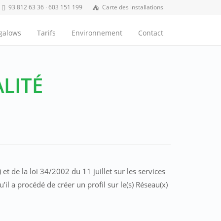
93 812 63 36 · 603 151 199
Carte des installations
ngalows
Tarifs
Environnement
Contact
LITÉ
 de la loi 34/2002 du 11 juillet sur les services
il a procédé de créer un profil sur le(s) Réseau(x)