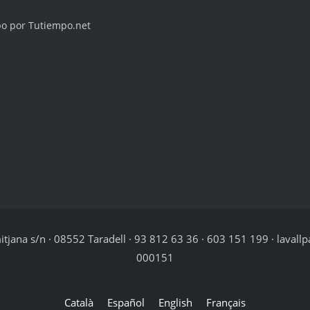
po por Tutiempo.net
jana s/n · 08552 Taradell · 93 812 63 36 · 603 151 199 · lavallp
000151
Català
Español
English
Français