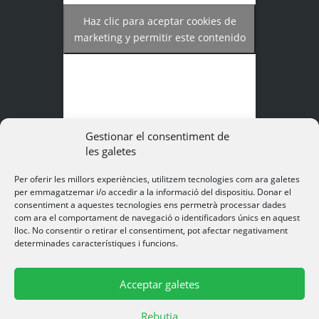
Haz clic para aceptar cookies de
marketing y permitir este contenido
Gestionar el consentiment de
les galetes
Per oferir les millors experiències, utilitzem tecnologies com ara galetes
per emmagatzemar i/o accedir a la informació del dispositiu. Donar el
consentiment a aquestes tecnologies ens permetrà processar dades
com ara el comportament de navegació o identificadors únics en aquest
lloc. No consentir o retirar el consentiment, pot afectar negativament
© 2015-26 Càmping La Vall · Camí de
determinades característiques i funcions.
La Vallmitjana s/n · 08552 Taradell · 93
812 63 36 · 603 151 199 ·
Acceptar galetes
lavallpark@campinglavallpark.cat ·
Codi turisme: KCC-000151
Rebutja