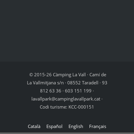
© 2015-26 Càmping La Vall · Camí de
La Vallmitjana s/n · 08552 Taradell · 93
812 63 36 · 603 151 199 ·
lavallpark@campinglavallpark.cat ·
Codi turisme: KCC-000151
Català
Español
English
Français