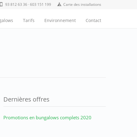
93 812 63 36 · 603 151 199
Carte des installations
ngalows
Tarifs
Environnement
Contact
Dernières offres
Promotions en bungalows complets 2020