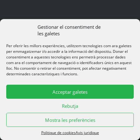
Camping La Vall
Gestionar el consentiment de
les galetes
Le Camping La Vall de 1ère catégorie
Per oferir les millors experiències, utilitzem tecnologies com ara galetes
est un complexe touristique de
per emmagatzemar i/o accedir a la informació del dispositiu. Donar el
montagne, tranquille et familier, situé à
consentiment a aquestes tecnologies ens permetrà processar dades
l'extérieur de Taradell (Osona), dans
com ara el comportament de navegació o identificadors únics en aquest
une belle vallée où l'on a maintenu un
lloc. No consentir o retirar el consentiment, pot afectar negativament
environnement naturel, où vous
determinades característiques i funcions.
pourrez observer un lac où s'arrêtent
les oiseaux migrateurs. Vous pourrez
profiter de la nature dans un
Acceptar galetes
environnement inoubliable.
Rebutja
Contactez-nous
Mostra les preferències
lavallpark@campinglavallpark.cat
Politique de cookies
Avis juridique